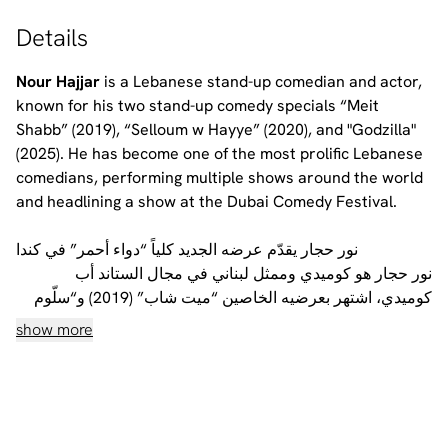
Details
Nour Hajjar
is a Lebanese stand-up comedian and actor,
known for his two stand-up comedy specials “
Meit
Shabb
” (2019), “
Selloum w Hayye
” (2020), and "
Godzilla
"
(2025). He has become one of the most prolific Lebanese
comedians, performing multiple shows around the world
and headlining a show at the Dubai Comedy Festival.
نور حجار يقدّم عرضه الجديد كلياً “دواء أحمر” في كندا
نور حجار هو كوميدي وممثل لبناني في مجال الستاند أب
كوميدي، اشتهر بعرضيه الخاصين “ميت شاب” (2019) و“سلّوم
وحيّة” (2020). يُعدّ اليوم من أبرز الكوميديين اللبنانيين، حيث قدّم
show more
عروضاً متعددة حول العالم، كما تصدّر عرضاً ضمن مهرجان دبي
للكوميديا
شارك نور أيضاً في سلسلة الويب “ستاند أب بلدي”، وهي الأولى
من نوعها في لبنان، والتي حصدت ما يقارب المليون مشاهدة عبر
مختلف المنصات. عُرف نور بأسلوبه في السخرية السياسية